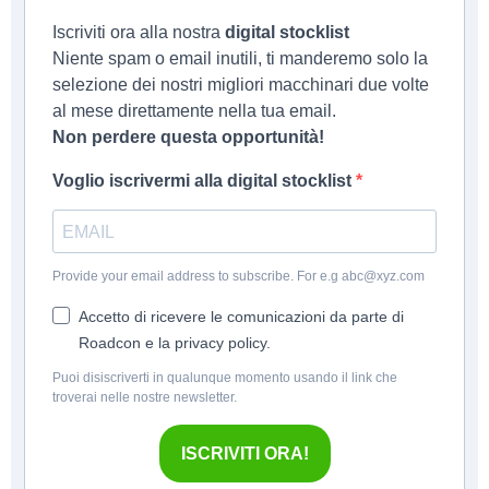
Home
Iscriviti ora alla nostra
digital stocklist
Niente spam o email inutili, ti manderemo solo la
Nuovo
selezione dei nostri migliori macchinari due volte
Usato
al mese direttamente nella tua email.
Noleggio
Non perdere questa opportunità!
Contatti
Voglio iscrivermi alla digital stocklist
Contatti
Provide your email address to subscribe. For e.g abc@xyz.com
Via Novi 34/A, 15060, Basaluzzo(AL)
info@roadconinternational.com
Accetto di ricevere le comunicazioni da parte di
Roadcon e la privacy policy.
+39 0143 346356
Vendite +39 331 6394871
Puoi disiscriverti in qualunque momento usando il link che
troverai nelle nostre newsletter.
Vendite +39 340 848 7484
ISCRIVITI ORA!