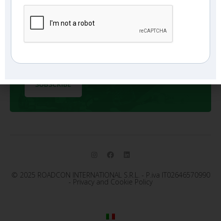
Iscriviti alla nostra
Stocklist
I accept the
terms and conditions
© 2025 ROADCON INTERNATIONAL S.R.L. - P.iva IT02646570990
-
Privacy and Cookie Policy